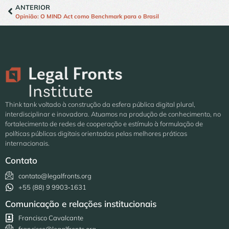
ANTERIOR
Opinião: O MIND Act como Benchmark para o Brasil
Think tank voltado à construção da esfera pública digital plural,
interdisciplinar e inovadora. Atuamos na produção de conhecimento, no
fortalecimento de redes de cooperação e estímulo à formulação de
políticas públicas digitais orientadas pelas melhores práticas
internacionais.
Contato
contato@legalfronts.org
+55 (88) 9 9903‑1631
Comunicação e relações institucionais
Francisco Cavalcante
francisco@legalfronts.org