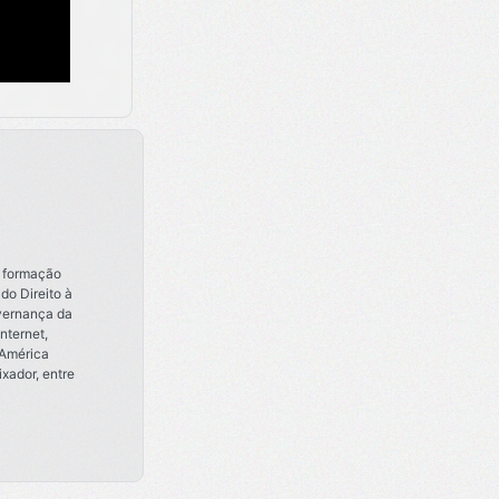
i formação
do Direito à
vernança da
nternet,
 América
xador, entre