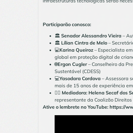
infraestruturas tecnológicas serão neces
Participarão conosco:
🏛️
Senador Alessandro Vieira
– Aut
🏛️
Lílian Ci
ntra de Melo
– Secretári
💻
Karina Queiroz
– Especialista em
global em proteção digital de cria
🌐
Ergon Cugler
– Conselheiro da Pr
Sustentável (CDESS)
💻
Yasodara Cordova
– Assessora s
mais de 15 anos de experiência em 
👩‍⚖️
Mediadora: Helena Secaf dos S
representante da Coalizão Direitos 
Ative o lembrete no YouTube:
https://w