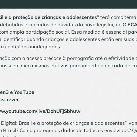
sil e a proteção de crianças e adolescentes”
terá como tema 
debatidos e cercados de dúvidas da nova legislação. O
ECA
com ampla participação social. Essa medida é essencial pa
m identificar quando crianças e adolescentes estão em suas
so a conteúdos inadequados.
ação com o acesso precoce à pornografia até a efetividade 
 possuem mecanismos efetivos para impedir a entrada de cr
Even3 e YouTube
nscrever
ww.youtube.com/live/DohUFjSbhuw
 Digital: Brasil e a proteção de crianças e adolescentes”, v
o Brasil? Como proteger os dados de todos os envolvidos? Q