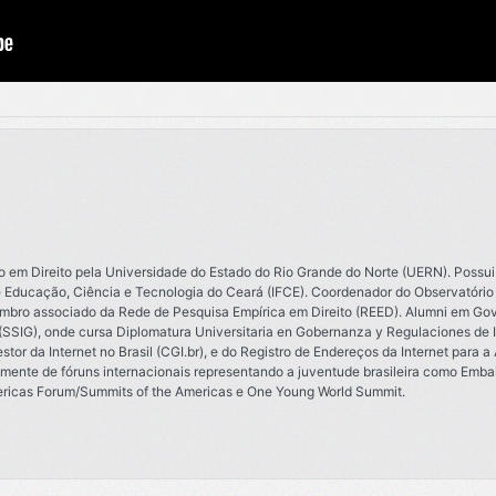
do em Direito pela Universidade do Estado do Rio Grande do Norte (UERN). Possu
e Educação, Ciência e Tecnologia do Ceará (IFCE). Coordenador do Observatório 
mbro associado da Rede de Pesquisa Empírica em Direito (REED). Alumni em Go
(SSIG), onde cursa Diplomatura Universitaria en Gobernanza y Regulaciones de I
or da Internet no Brasil (CGI.br), e do Registro de Endereços da Internet para a
emente de fóruns internacionais representando a juventude brasileira como Embai
ericas Forum/Summits of the Americas e One Young World Summit.