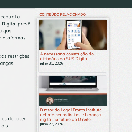
CONTEÚDO RELACIONADO
central a
 Digital
prevê
ra que
 plataformas
A necessária construção do
das restrições
dicionário do SUS Digital
ianças.
julho 31, 2026
Leia mais »
Diretor do Legal Fronts Institute
debate neurodireitos e herança
amos debater:
digital no futuro do Direito
julho 27, 2026
uais
Leia mais »