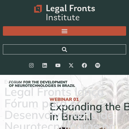
Eventos
Legal Fronts lança
Fórum para o
Desenvolvimento de
Neurotecnologias no