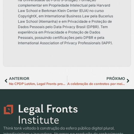
complementar em Propriedade Intelectual pela Harvard
Law School e Berkman Klein Center (EUA) no curso
CopyrightX, em International Business Law pela Bucerius
Law School (Alemanha) e em Privacidade e Proteção de
Dados Pessoais pelo Data Privacy Brasil (DPBR). Tem
experiência em Privacidade e Proteção de Dados
Pessoais, possuindo certificações pelo DPBR e pela
International Association of Privacy Professionals (IAPP).
ANTERIOR
PRÓXIMO
Na CPDP LatAm, Legal Fronts promove debate sobre regulação de datacenters e sustentabilidade; assista
A celebração de contratos por meios digitais: Notas sobre o PL do CC
Think tank voltado à construção da esfera pública digital plural,
interdisciplinar e inovadora. Atuamos na produção de conhecimento,