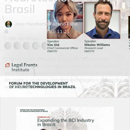
Brasil
Jose Humberto Fazano Filho
18 setembro, 2025
11:21
1 min. de leitura
O fórum busca fomentar o mercado brasileiro de
neurotecnologias, criando um espaço de diálogo entre
desenvolvedores, empresas, investidores, profissionais
da saúde e usuários, com foco estratégico e aplicação
responsável.