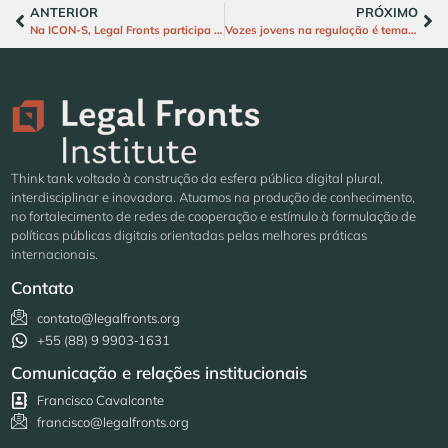
ANTERIOR
PRÓXIMO
Na ICON-S, Legal Fronts participa de dois painéis sobre regulação de plataformas digitais e Inteligência Artificial
Vozes jovens na regulação é tema de segundo webinar do Ciclo ECA Digital; assista
Think tank voltado à construção da esfera pública digital plural,
interdisciplinar e inovadora. Atuamos na produção de conhecimento,
no fortalecimento de redes de cooperação e estímulo à formulação de
políticas públicas digitais orientadas pelas melhores práticas
internacionais.
Contato
contato@legalfronts.org
+55 (88) 9 9903‑1631
Comunicação e relações institucionais
Francisco Cavalcante
francisco@legalfronts.org