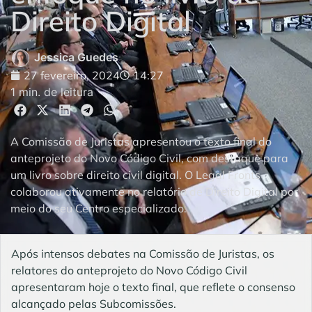
Direito Digital
Jessica Guedes
27 fevereiro, 2024
14:27
1 min. de leitura
A Comissão de Juristas apresentou o texto final do
anteprojeto do Novo Código Civil, com destaque para
um livro sobre direito civil digital. O Legal Fronts
colaborou ativamente no relatório de Direito Digital por
meio do seu Centro especializado.
Após intensos debates na Comissão de Juristas, os
relatores do anteprojeto do Novo Código Civil
apresentaram hoje o texto final, que reflete o consenso
alcançado pelas Subcomissões.