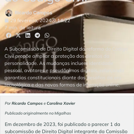
Ricardo Campos
29 fevereiro, 2024
14:22
7 min. de leitura
A Subcomissão de Direito Digital da reforma do Código
Civil propõe ampliar a proteção dos direitos da
personalidade. As mudanças incluem identidade
pessoal, avatares e pseudônimos digitais, reforçando
garantias constitucionais diante dos desafios da era
tecnológica e das novas formas de interação online.
Por
Ricardo Campos
e
Carolina Xavier
Publicado originalmente no
Migalhas
Em dezembro de 2023, foi publicado o parecer 1 da
subcomissão de Direito Digital integrante da Comissão