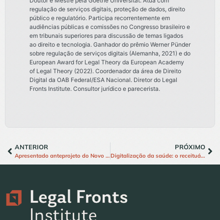
Doutor e Mestre pela Goethe Universität. Atua com
regulação de serviços digitais, proteção de dados, direito
público e regulatório. Participa recorrentemente em
audiências públicas e comissões no Congresso brasileiro e
em tribunais superiores para discussão de temas ligados
ao direito e tecnologia. Ganhador do prêmio Werner Pünder
sobre regulação de serviços digitais (Alemanha, 2021) e do
European Award for Legal Theory da European Academy
of Legal Theory (2022). Coordenador da área de Direito
Digital da OAB Federal/ESA Nacional. Diretor do Legal
Fronts Institute. Consultor jurídico e parecerista.
ANTERIOR
PRÓXIMO
Apresentado anteprojeto do Novo Código Civil com enfoque no livro de Direito Digital
Digitalização da saúde: o receituário eletrônico alemão