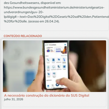
des Gesundheitswesens, disponível em:
https://www.bundesgesundheitsministerium.de/ministerium/gesetze-
undverordnungen/guv-20-
lp/digig#:~:text=Das%20Digital%2DGesetz%20soll%20den,Patiente
%20für%20alle. (acesso em 26.04.24).
CONTEÚDO RELACIONADO
A necessária construção do dicionário do SUS Digital
julho 31, 2026
Leia mais »