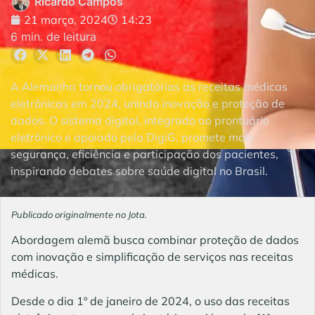
Ricardo Campos
21 março, 2024
14:23
6 min. de leitura
A Alemanha tornou obrigatórias as receitas médicas
eletrônicas em 2024, unindo inovação e proteção de
dados. O sistema digital, integrado ao prontuário
eletrônico e apoiado pela DigiG, promete mais
segurança, eficiência e participação dos pacientes,
inspirando debates sobre saúde digital no Brasil.
Publicado originalmente no Jota.
Abordagem alemã busca combinar proteção de dados
com inovação e simplificação de serviços nas receitas
médicas.
Desde o dia 1º de janeiro de 2024, o uso das receitas