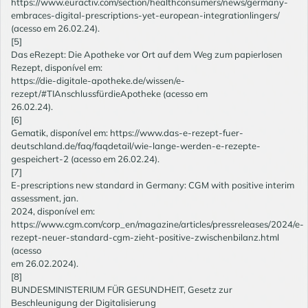
https://www.euractiv.com/section/healthconsumers/news/germany-
embraces-digital-prescriptions-yet-european-integrationlingers/
(acesso em 26.02.24).
[5]
Das eRezept: Die Apotheke vor Ort auf dem Weg zum papierlosen
Rezept, disponível em:
https://die-digitale-apotheke.de/wissen/e-
rezept/#TIAnschlussfürdieApotheke (acesso em
26.02.24).
[6]
Gematik, disponível em: https://www.das-e-rezept-fuer-
deutschland.de/faq/faqdetail/wie-lange-werden-e-rezepte-
gespeichert-2 (acesso em 26.02.24).
[7]
E-prescriptions new standard in Germany: CGM with positive interim
assessment, jan.
2024, disponível em:
https://www.cgm.com/corp_en/magazine/articles/pressreleases/2024/e-
rezept-neuer-standard-cgm-zieht-positive-zwischenbilanz.html
(acesso
em 26.02.2024).
[8]
BUNDESMINISTERIUM FÜR GESUNDHEIT, Gesetz zur
Beschleunigung der Digitalisierung