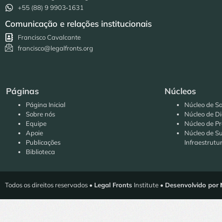
+55 (88) 9 9903‑1631
Comunicação e relações institucionais
Francisco Cavalcante
francisco@legalfronts.org
Páginas
Núcleos
Página Inicial
Núcleo de Sa
Sobre nós
Núcleo de Di
Equipe
Núcleo de Pr
Apoie
Núcleo de Su
Publicações
Infraestrutu
Biblioteca
Todos os direitos reservados •
Legal Fronts
Institute •
Desenvolvido por