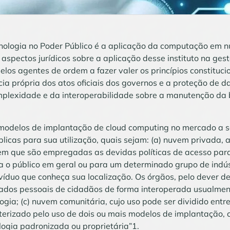
nologia no Poder Público é a aplicação da computação em 
aspectos jurídicos sobre a aplicação desse instituto na ges
los agentes de ordem a fazer valer os princípios constituci
ia própria dos atos oficiais dos governos e a proteção de d
mplexidade e da interoperabilidade sobre a manutenção da
 modelos de implantação de cloud computing no mercado a 
licas para sua utilização, quais sejam: (a) nuvem privada, 
em que são empregadas as devidas políticas de acesso para 
a o público em geral ou para um determinado grupo de indús
víduo que conheça sua localização. Os órgãos, pelo dever 
ados pessoais de cidadãos de forma interoperada usualmen
ia; (c) nuvem comunitária, cujo uso pode ser dividido entre
cterizado pelo uso de dois ou mais modelos de implantação
logia padronizada ou proprietária”1.