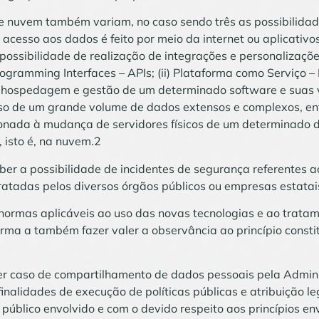
 nuvem também variam, no caso sendo três as possibilidade
acesso aos dados é feito por meio da internet ou aplicativo
possibilidade de realização de integrações e personalizaçõ
ogramming Interfaces – APIs; (ii) Plataforma como Serviço –
o, hospedagem e gestão de um determinado software e suas
 de um grande volume de dados extensos e complexos, entre
acionada à mudança de servidores físicos de um determinado 
 isto é, na nuvem.2
eber a possibilidade de incidentes de segurança referentes 
tadas pelos diversos órgãos públicos ou empresas estatai
normas aplicáveis ao uso das novas tecnologias e ao trata
orma a também fazer valer a observância ao princípio consti
er caso de compartilhamento de dados pessoais pela Admin
finalidades de execução de políticas públicas e atribuição le
 público envolvido e com o devido respeito aos princípios en