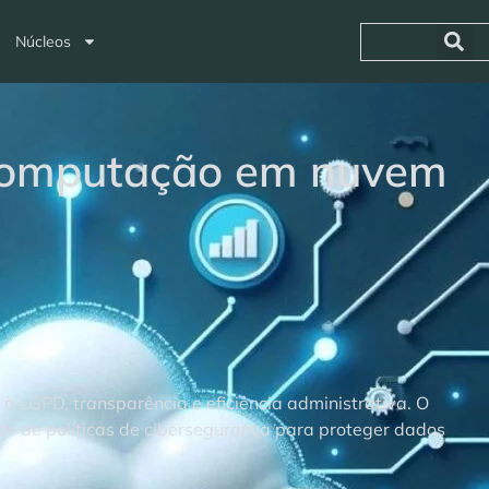
Núcleos
 computação em nuvem
 LGPD, transparência e eficiência administrativa. O
ade de políticas de cibersegurança para proteger dados