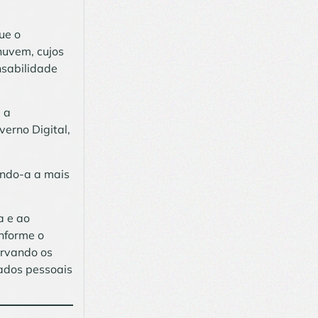
ue o
nuvem, cujos
nsabilidade
 a
verno Digital,
nando-a a mais
a e ao
onforme o
ervando os
dados pessoais