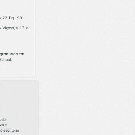
, 22. Pg 190.
Viçosa, v. 12, n.
s-graduado em
School.
dade
ivo e
 escritório