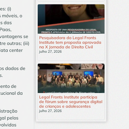
s: (i)
s móveis, o
es das
 Paas,
 vantagens se
Pesquisadora do Legal Fronts
Institute tem proposta aprovada
 outras; (iii)
na X Jornada de Direito Civil
data center
julho 27, 2026
Leia mais »
aos dados de
s.
mento de
tucional da
Legal Fronts Institute participa
de fórum sobre segurança digital
de crianças e adolescentes
istração
julho 27, 2026
Leia mais »
gal pelos
volvidos