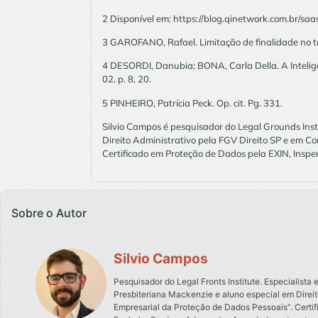
2 Disponível em: https://blog.qinetwork.com.br/
3 GAROFANO, Rafael. Limitação de finalidade no tr
4 DESORDI, Danubia; BONA, Carla Della. A Inteligênci
02, p. 8, 20.
5 PINHEIRO, Patrícia Peck. Op. cit. Pg. 331.
Silvio Campos é pesquisador do Legal Grounds Ins
Direito Administrativo pela FGV Direito SP e em C
Certificado em Proteção de Dados pela EXIN, Inspe
Sobre o Autor
Silvio Campos
Pesquisador do Legal Fronts Institute. Especialista
Presbiteriana Mackenzie e aluno especial em Direito
Empresarial da Proteção de Dados Pessoais”. Certi