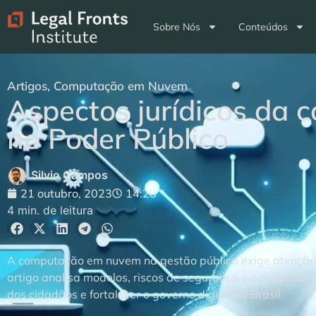
Sobre Nós
Conteúdos
Artigos
,
Computação em Nuvem
Aspectos jurídicos da
no Poder Público
Silvio Campos
21 outubro, 2023
14:28
4 min. de leitura
A computação em nuvem na gestão pública exige atenção à
artigo analisa modelos, riscos de segurança e a necessid
dos cidadãos e fortalecer o governo digital no Brasil.