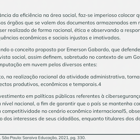
ia da eficiência na área social, faz-se imperioso colocar q
rsos órgãos que se valem dos documentos armazenados em 
 ser realizado de forma racional, ética e observando a respo
uências econômicas e sociais injustas e imotivadas.
tando o conceito proposto por Emerson Gabardo, que defende
vista social, assim definem, sobretudo no contexto de um Go
mputação em nuvem pelos diversos entes:
nto, na realização racional da atividade administrativa, tor
ectos produtivos, econômicos e temporais.4
nvestimento em políticas públicas referentes à ciberseguranç
 nível nacional, a fim de garantir que o país se mantenha c
 competitividade no cenário econômico internacional5, obs
ão dos interesses de seus cidadãos, enquanto titulares dos 
ão. São Paulo: Saraiva Educação, 2021, pg. 330.