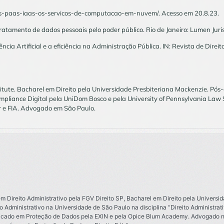
saas-paas-iaas-os-servicos-de-computacao-em-nuvem/. Acesso em 20.8.23.
atamento de dados pessoais pelo poder público. Rio de Janeiro: Lumen Juris
a Artificial e a eficiência na Administração Pública. IN: Revista de Direito. 
titute. Bacharel em Direito pela Universidade Presbiteriana Mackenzie. Pó
ompliance Digital pela UniDom Bosco e pela University of Pennsylvania Law 
r e FIA. Advogado em São Paulo.
 em Direito Administrativo pela FGV Direito SP, Bacharel em Direito pela Universi
 Administrativo na Universidade de São Paulo na disciplina “Direito Administrat
ficado em Proteção de Dados pela EXIN e pela Opice Blum Academy. Advogado no