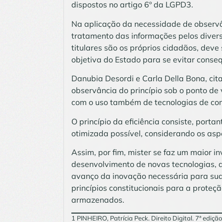
dispostos no artigo 6º da LGPD3.
Na aplicação da necessidade de observânc
tratamento das informações pelos dive
titulares são os próprios cidadãos, deve
objetiva do Estado para se evitar conseq
Danubia Desordi e Carla Della Bona, ci
observância do princípio sob o ponto de 
com o uso também de tecnologias de co
O princípio da eficiência consiste, porta
otimizada possível, considerando os asp
Assim, por fim, mister se faz um maior i
desenvolvimento de novas tecnologias, a
avanço da inovação necessária para sua
princípios constitucionais para a proteç
armazenados.
1 PINHEIRO, Patrícia Peck. Direito Digital. 7ª ediç