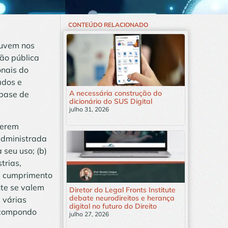
CONTEÚDO RELACIONADO
nuvem nos
tão pública
onais do
ados e
A necessária construção do
 base de
dicionário do SUS Digital
julho 31, 2026
Leia mais »
serem
administrada
seu uso; (b)
trias,
de cumprimento
te se valem
Diretor do Legal Fronts Institute
debate neurodireitos e herança
 várias
digital no futuro do Direito
, compondo
julho 27, 2026
Leia mais »