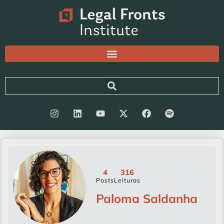
4
316
Posts
Leituras
Paloma Saldanha