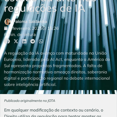
regulações de IA
Paloma Saldanha
7 fevereiro, 2025
15:26
6 min. de leitura
A regulação da IA avança com maturidade na União
Europeia, liderada pelo AI Act, enquanto a América do
Sul apresenta propostas fragmentadas. A falta de
harmonização normativa ameaça direitos, soberania
digital e participação regional no debate internacional
sobre inteligência artificial.
Publicado originalmente no JOTA
Em qualquer modificação de contexto ou cenário, o
Direito utiliza da regulação para tentar manter as