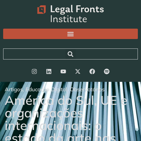
Artigos
,
Educação Digital
,
Observatórios
América do Sul, UE e
organizações
internacionais: o
estado da arte nas