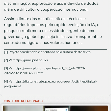
discriminação, exploração e uso indevido de dados,
além de dificultar a cooperação internacional.
Assim, diante dos desafios éticos, técnicos e
regulatórios impostos pela rápida evolução da IA, a
pesquisa reafirma a necessidade urgente de uma
governança global que seja inclusiva, transparente e
centrada na figura e nos valores humanos.
[1]
Projeto coordenado e orientado pela autora deste texto.
[2]
Ver
https://principios.cgi.br/
[3]
Ver
https://www.planalto.gov.br/ccivil_03/_ato2023-
2026/2023/lei/l14533.htm
[4]
Ver
https://digital-strategy.ec.europa.eu/en/activities/digital-
programme
CONTEÚDO RELACIONADO