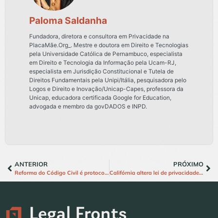
Paloma Saldanha
Fundadora, diretora e consultora em Privacidade na
PlacaMãe.Org_. Mestre e doutora em Direito e Tecnologias
pela Universidade Católica de Pernambuco, especialista
em Direito e Tecnologia da Informação pela Ucam-RJ,
especialista em Jurisdição Constitucional e Tutela de
Direitos Fundamentais pela Unipi/Itália, pesquisadora pelo
Logos e Direito e Inovação/Unicap-Capes, professora da
Unicap, educadora certificada Google for Education,
advogada e membro da govDADOS e INPD.
ANTERIOR
PRÓXIMO
Reforma do Código Civil é protocolada no Senado; centro do Legal Fronts contribuiu para o livro de Direito Digital
Califórnia altera lei de privacidade para incluir proteção a dados neurais