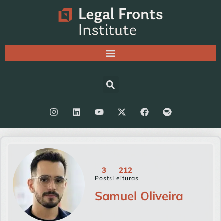
3
212
Posts
Leituras
Samuel Oliveira