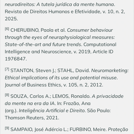
neurodireitos: A tutela jurídica da mente humana
.
Revista de Direitos Humanos e Efetividade, v. 10, n. 2,
2025.
[6]
CHERUBINO, Paola et al.
Consumer behaviour
through the eyes of neurophysiological measures:
State-of-the-art and future trends
. Computational
Intelligence and Neuroscience, v. 2019, Article ID
1976847.
[7]
STANTON, Steven J.; STAHL, David.
Neuromarketing:
Ethical implications of its use and potential misuse
.
Journal of Business Ethics, v. 105, n. 2, 2012.
[8]
SOUZA, Carlos A.; LEMOS, Ronaldo.
A privacidade
da mente na era da IA
. In: Frazão, Ana
(org.).
Inteligência Artificial e Direito
. São Paulo:
Thomson Reuters, 2021.
[9]
SAMPAIO, José Adércio L.; FURBINO, Meire.
Proteção