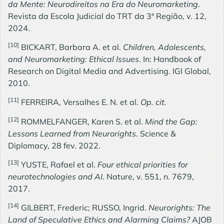
da Mente: Neurodireitos na Era do Neuromarketing
.
Revista da Escola Judicial do TRT da 3ª Região, v. 12,
2024.
[10]
BICKART, Barbara A. et al.
Children, Adolescents,
and Neuromarketing: Ethical Issues
. In: Handbook of
Research on Digital Media and Advertising. IGI Global,
2010.
[11]
FERREIRA, Versalhes E. N. et al.
Op. cit.
[12]
ROMMELFANGER, Karen S. et al.
Mind the Gap:
Lessons Learned from Neurorights
. Science &
Diplomacy, 28 fev. 2022.
[13]
YUSTE, Rafael et al.
Four ethical priorities for
neurotechnologies and AI
. Nature, v. 551, n. 7679,
2017.
[14]
GILBERT, Frederic; RUSSO, Ingrid.
Neurorights: The
Land of Speculative Ethics and Alarming Claims?
AJOB