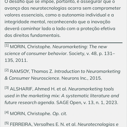
O desafio que se impõe, portanto, é assegurar que o
avanço das neurotecnologias ocorra sem comprometer
valores essenciais, como a autonomia individual e a
integridade mental, reconhecendo que a inovação
deverá caminhar lado a lado com a proteção efetiva
dos direitos fundamentais.
[1]
MORIN, Christophe.
Neuromarketing: The new
science of consumer behavior
. Society, v. 48, p. 131–
135, 2011.
[2]
RAMSOY, Thomas Z.
Introduction to Neuromarketing
& Consumer Neuroscience
. Neurons Inc., 2015.
[3]
ALSHARIF, Ahmed H. et al.
Neuromarketing tools
used in the marketing mix: A systematic literature and
future research agenda
. SAGE Open, v. 13, n. 1, 2023.
[4]
MORIN, Christophe.
Op. cit.
[5]
FERREIRA, Versalhes E. N. et al.
Neurotecnologias e