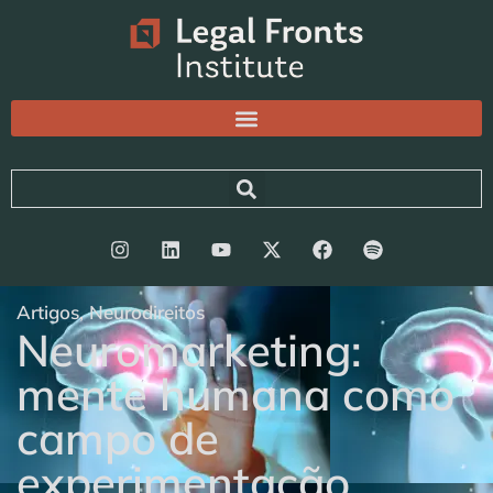
Artigos
,
Neurodireitos
Neuromarketing:
mente humana como
campo de
experimentação