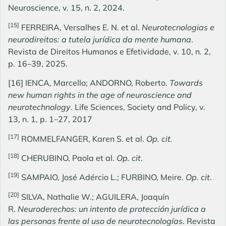
Neuroscience, v. 15, n. 2, 2024.
[15]
FERREIRA, Versalhes E. N. et al.
Neurotecnologias e
neurodireitos: a tutela jurídica da mente humana
.
Revista de Direitos Humanos e Efetividade, v. 10, n. 2,
p. 16–39, 2025.
[16]
IENCA, Marcello; ANDORNO, Roberto.
Towards
new human rights in the age of neuroscience and
neurotechnology
. Life Sciences, Society and Policy, v.
13, n. 1, p. 1–27, 2017
[17]
ROMMELFANGER, Karen S. et al.
Op. cit.
[18]
CHERUBINO, Paola et al.
Op. cit
.
[19]
SAMPAIO, José Adércio L.; FURBINO, Meire.
Op. cit
.
[20]
SILVA, Nathalie W.; AGUILERA, Joaquín
R.
Neuroderechos: un intento de protección jurídica a
las personas frente al uso de neurotecnologías
. Revista