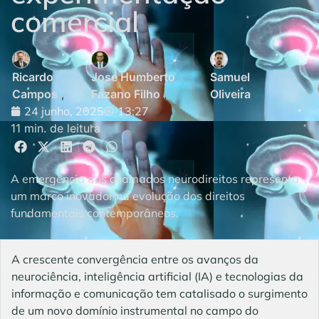
comercial
Ricardo
Jose Humberto
Samuel
Campos
,
Fazano Filho
,
Oliveira
24 junho, 2025
13:27
11 min. de leitura
A emergência dos chamados neurodireitos representa
um marco inovador na evolução dos direitos
fundamentais contemporâneos.
A crescente convergência entre os avanços da
neurociência, inteligência artificial (IA) e tecnologias da
informação e comunicação tem catalisado o surgimento
de um novo domínio instrumental no campo do