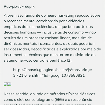
Rawpixel/Freepik
A premissa fundante do neuromarketing repousa sobre
o reconhecimento, corroborado por evidências
empíricas das neurociências, de que boa parte das
decisões humanas — inclusive as de consumo — não
resulta de um processo racional linear, mas sim de
dinâmicas mentais inconscientes, as quais poderiam
ser acessadas, decodificadas e exploradas por meio de
instrumentos técnicos que monitoram a atividade do
sistema nervoso central e periférico
[2]
.
https://imasdk.googleapis.com/js/core/bridge
3.721.0_en.html#fid=goog_1078586821
Nesse sentido, ao lado de métodos clínicos clássicos
como o eletroencefalograma (EEG) e a ressonância
magnética funcional (fMRI), amplia-se o escopo de