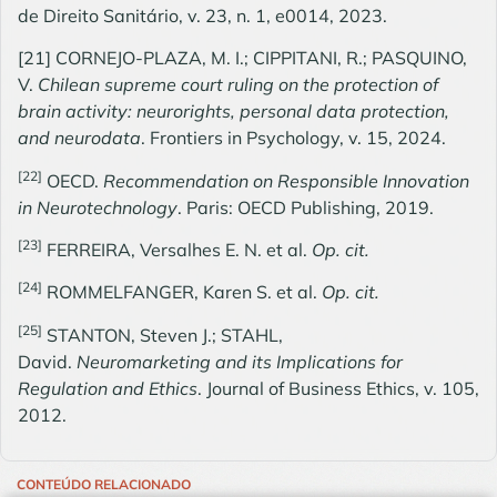
de Direito Sanitário, v. 23, n. 1, e0014, 2023.
[21]
CORNEJO-PLAZA, M. I.; CIPPITANI, R.; PASQUINO,
V.
Chilean supreme court ruling on the protection of
brain activity: neurorights, personal data protection,
and neurodata
. Frontiers in Psychology, v. 15, 2024.
[22]
OECD.
Recommendation on Responsible Innovation
in Neurotechnology
. Paris: OECD Publishing, 2019.
[23]
FERREIRA, Versalhes E. N. et al.
Op. cit.
[24]
ROMMELFANGER, Karen S. et al.
Op. cit.
[25]
STANTON, Steven J.; STAHL,
David.
Neuromarketing and its Implications for
Regulation and Ethics
. Journal of Business Ethics, v. 105,
2012.
CONTEÚDO RELACIONADO