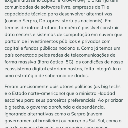
exigem altíssimo capital e know-how), o Brasil já tem
comunidades de software livre, empresas de TI e
capacidade técnica para desenvolver alternativas
(como a Serpro, Dataprev, startups nacionais). Em
termos de infraestrutura, também é possível construir
data centers e sistemas de computação em nuvem que
partam de investimentos públicos e privados com
capital e fundos públicos nacionais. Como já temos um
país conectado pelas redes de telecomunicações de
forma massiva (fibra óptica, 5G), as condições de nosso
ecossistema digital estariam postas, falta integrá-la a
uma estratégia de soberania de dados.
Foram precisamente dois atores políticos (as big techs
e o Estado norte-americano) que o ministro Haddad
escolheu para seus parceiros preferenciais. Ao priorizar
big techs, o governo aprofunda a dependência,
ignorando alternativas como a Serpro (nuvem
governamental brasileira) ou parcerias Sul-Sul, como o
uso de nuvens chinesas ou europeias com menos