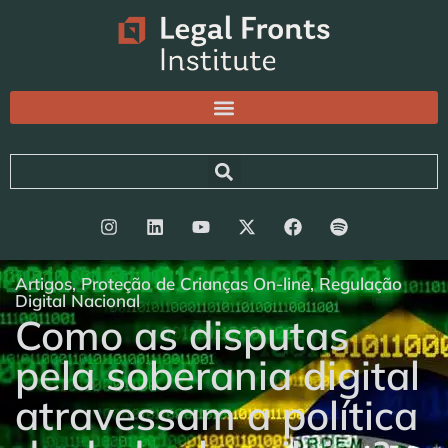
Artigos
,
Proteção de Crianças On-line
,
Regulação
Digital Nacional
Como as disputas
pela soberania digital
atravessam a política