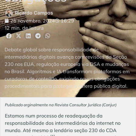
Ricardo Campos
26 novembro, 2024
16:29
12 min. de leitura
Debate global sobre responsabilidade de
intermediários digitais avança com revisões da Seção
230 nos EUA, regulação europeia via DSA e mudanças
no Brasil. Algoritmos e IA transformam plataformas em
curadoras de conteúdo, exigindo novas obrigações
procedimentais para proteger a esfera pública digital.
Publicado orginalmente na Revista Consultor Jurídico (Conjur)
Estamos num processo de readequação da
responsabilidade dos intermediários da internet no
mundo. Até mesmo a lendária seção 230 do CDA