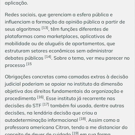
aplicação.
Redes sociais, que gerenciam a esfera pública e
influenciam a formação da opinião pública a partir de
[13]
seus algoritmos
, têm funções diferentes de
plataformas como marketplaces, aplicativos de
mobilidade ou de aluguéis de apartamentos, que
estruturam setores econômicos sem administrar
[14]
debates públicos
. Sobre o tema, ver
meu parecer no
[15
processo
Obrigações concretas como camadas extras à decisão
judicial poderiam se apoiar no instituto da dimensão
objetiva dos direitos fundamentais da organização e
[16]
procedimento
. Esse instituto já recorrente nas
[17]
decisões do STF
também foi usada, dentre outras
decisões, na lendária decisão que criou a
[18]
autodeterminação informacional
. Assim como a
professora americana Citron, tendo a me distanciar do
[19]
conceito de dever de cuidado
em sua forma