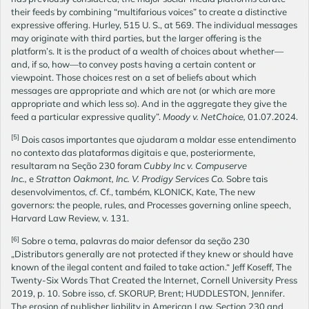
their feeds by combining “multifarious voices” to create a distinctive
expressive offering. Hurley, 515 U. S., at 569. The individual messages
may originate with third parties, but the larger offering is the
platform’s. It is the product of a wealth of choices about whether—
and, if so, how—to convey posts having a certain content or
viewpoint. Those choices rest on a set of beliefs about which
messages are appropriate and which are not (or which are more
appropriate and which less so). And in the aggregate they give the
feed a particular expressive quality”.
Moody v. NetChoice,
01.07.2024.
[5]
Dois casos importantes que ajudaram a moldar esse entendimento
no contexto das plataformas digitais e que, posteriormente,
resultaram na Seção 230 foram
Cubby Inc v. Compuserve
Inc.,
e
Stratton Oakmont, Inc. V. Prodigy Services Co.
Sobre tais
desenvolvimentos, cf. Cf., também, KLONICK, Kate, The new
governors: the people, rules, and Processes governing online speech,
Harvard Law Review, v. 131.
[6]
Sobre o tema, palavras do maior defensor da seção 230
„Distributors generally are not protected if they knew or should have
known of the ilegal content and failed to take action.“ Jeff Koseff, The
Twenty-Six Words That Created the Internet, Cornell University Press
2019, p. 10. Sobre isso, cf. SKORUP, Brent; HUDDLESTON, Jennifer.
The erosion of publisher liability in American Law, Section 230 and