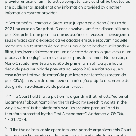
provider or user of an interactive computer service shall be treated as
the publisher or speaker of any information provided by another
information content provider.
[2]
Ver também
Lemmon v. Snap
, caso julgado pelo Nono Circuito de
2021 no caso do Snapchat. O caso envolveu um filtro disponibilizado
pelo Snapchat, que permitia que os usuários enviassem mensagens a
seus amigos com a exibição da velocidade em que estavam naquele
momento. Na tentativa de registrar uma alta velocidade utilizando o
filtro, três jovens faleceram em um acidente de carro, o que levou a um
processo de negligência movido pelos pais das vítimas. Na ocasião, o
Nono Circuito reverteu a decisão de primeira instância que havia
decidido pela imunidade prevista na Seção 230 e enfatizou que o
caso não se tratava de conteúdo publicado por terceiros (protegido
pelo CDA), mas sim de uma nova comunicação própria decorrente do
design do filtro desenvolvido pela empresa.
[3]
“The Court held that a platform’s algorithm that reflects “editorial
judgments” about “compiling the third-party speech it wants in the
way it wants” is the platform’s own “expressive product” and is
therefore protected by the First Amendment”.
Anderson v. Tik Tok
,
17.01.2024.
[4]
“Like the editors, cable operators, and parade organizers this Court
has previously considered, the major social-media platforms curate