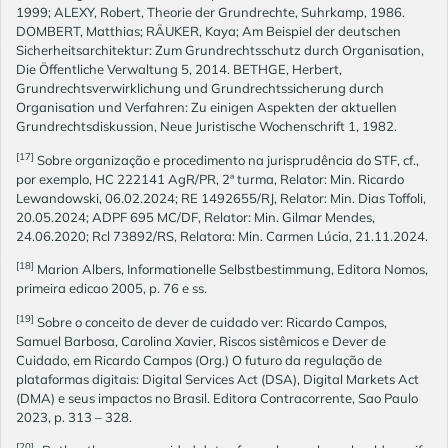
1999; ALEXY, Robert, Theorie der Grundrechte, Suhrkamp, 1986.
DOMBERT, Matthias; RÄUKER, Kaya; Am Beispiel der deutschen
Sicherheitsarchitektur: Zum Grundrechtsschutz durch Organisation,
Die Öffentliche Verwaltung 5, 2014. BETHGE, Herbert,
Grundrechtsverwirklichung und Grundrechtssicherung durch
Organisation und Verfahren: Zu einigen Aspekten der aktuellen
Grundrechtsdiskussion, Neue Juristische Wochenschrift 1, 1982.
[17]
Sobre organização e procedimento na jurisprudência do STF, cf.,
por exemplo, HC 222141 AgR/PR, 2ª turma, Relator: Min. Ricardo
Lewandowski, 06.02.2024; RE 1492655/RJ, Relator: Min. Dias Toffoli,
20.05.2024; ADPF 695 MC/DF, Relator: Min. Gilmar Mendes,
24.06.2020; Rcl 73892/RS, Relatora: Min. Carmen Lúcia, 21.11.2024.
[18]
Marion Albers, Informationelle Selbstbestimmung, Editora Nomos,
primeira edicao 2005, p. 76 e ss.
[19]
Sobre o conceito de dever de cuidado ver: Ricardo Campos,
Samuel Barbosa, Carolina Xavier, Riscos sistêmicos e Dever de
Cuidado, em Ricardo Campos (Org.) O futuro da regulação de
plataformas digitais: Digital Services Act (DSA), Digital Markets Act
(DMA) e seus impactos no Brasil. Editora Contracorrente, Sao Paulo
2023, p. 313 – 328.
[20]