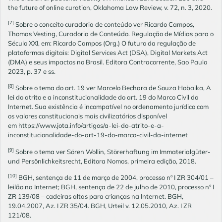
the future of online curation, Oklahoma Law Review, v. 72, n. 3, 2020.
[7]
Sobre o conceito curadoria de conteúdo ver Ricardo Campos,
Thomas Vesting, Curadoria de Conteúdo. Regulação de Mídias para o
Século XXI, em: Ricardo Campos (Org.) O futuro da regulação de
plataformas digitais: Digital Services Act (DSA), Digital Markets Act
(DMA) e seus impactos no Brasil. Editora Contracorrente, Sao Paulo
2023, p. 37 e ss.
[8]
Sobre o tema do art. 19 ver Marcelo Bechara de Souza Hobaika, A
lei do atrito e a inconstitucionalidade do art. 19 do Marco Civil da
Internet. Sua existência é incompatível no ordenamento jurídico com
os valores constitucionais mais civilizatórios disponível
em
https://www.jota.info/artigos/a-lei-do-atrito-e-a-
inconstitucionalidade-do-art-19-do-marco-civil-da-internet
[9]
Sobre o tema ver Sören Wollin, Störerhaftung im Immaterialgüter-
und Persönlichkeitsrecht, Editora Nomos, primeira edição, 2018.
[10]
BGH, sentença de 11 de março de 2004, processo nº I ZR 304/01 –
leilão na Internet; BGH, sentença de 22 de julho de 2010, processo nº I
ZR 139/08 – cadeiras altas para crianças na Internet. BGH,
19.04.2007, Az. I ZR 35/04. BGH, Urteil v. 12.05.2010, Az. I ZR
121/08.