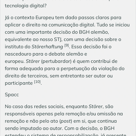
tecnologia digital?
Já o contexto Europeu tem dado passos claros para
aplicar o direito na comunicação digital. Tudo se iniciou
com uma importante decisão do BGH alemão,
equivalente ao nosso STJ, com uma decisão sobre o
[9]
instituto do
Störerhaftung
. Essa decisão foi o
nascedouro para o debate alemão e
europeu.
Störer
(pertubardor) é quem contribui de
forma adequada para a perpetuação da violação do
direito de terceiros, sem entretanto ser autor ou
[10]
participante
.
Spacc
No caso das redes sociais, enquanto
Störer
, são
responsáveis apenas pela remoção e/ou omissão na
remoção e não pelo ato (
post
) em si, que continua
sendo imputado ao autor. Com a decisão, o BGH
estendeu o sistema de responsabilização, já presente