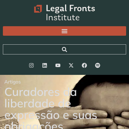
Artigos
Curadores da
liberdade de
expressão e suas
obrigações