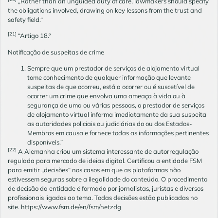
„Rather than an unguided duty of care, lawmakers should specify
the obligations involved, drawing on key lessons from the trust and
safety field.“
[21]
“Artigo 18.º
Notificação de suspeitas de crime
Sempre que um prestador de serviços de alojamento virtual
tome conhecimento de qualquer informação que levante
suspeitas de que ocorreu, está a ocorrer ou é suscetível de
ocorrer um crime que envolva uma ameaça à vida ou à
segurança de uma ou várias pessoas, o prestador de serviços
de alojamento virtual informa imediatamente da sua suspeita
as autoridades policiais ou judiciárias do ou dos Estados-
Membros em causa e fornece todas as informações pertinentes
disponíveis.”
[22]
A Alemanha criou um sistema interessante de autorregulação
regulada para mercado de ideias digital. Certificou a entidade FSM
para emitir „decisões“ nos casos em que as plataformas não
estivessem seguras sobre a ilegalidade do conteúdo. O procedimento
de decisão da entidade é formado por jornalistas, juristas e diversos
profissionais ligados ao tema. Todas decisões estão publicadas no
site.
https://www.fsm.de/en/fsm/netzdg