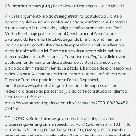
[11]
Ricardo Campos (Org.) Fake News e Regulação – 3° Edição. RT.
[12]
Esse argumento, e o do
chilling effect
, foi postulado durante o
debate legislativo na Alemanha mas não se confirmaram. Passados
alguns anos, o Ministério da Justiça alemão encomendou ao Prof.
Martin Eifert, hoje juiz do Tribunal Constitucional Alemão, uma
avaliação da lei alemã NetzDG. Segundo Eifert, não há nenhum
indicio de restrição da liberdade de expressão ou chilling effect nos
anos de aplicação da lei. Esse é o único documento oficial sobre o
tema na Alemanha. Para uma “
alternative reading
“ brasileira sem
qualquer fundamento jurídico e oficial do contexto alemão, ver o
artigo do administrador Henrique Zétola, Liberdade de expressão nas
redes. Como a Alemanha acidentalmente se tornou referência para
Rússia e Turquia e pode inspirar o Brasil. Disponível
em
https://www.jota.info/artigos/liberdade-de-expressao-nas-
redes
Para acesso ao parecer do juiz da corte constitucional alemão
Prof. Martin Eifert ver:
https://www.bundestag.de/webarchiv/presse/hib/2020_09/794452-
794452
[13]
KLONICK, Kate. The new governors: the people, rules, and
processes governing online speech.
Harvard Law Review
, v. 131, n. 6,
p. 1598–1670, 2018; FLEW, Terry; MARTIN, Fiona; SUZOR, Nicolas.
Internet regulation as media policy: Rethinking the question of digital