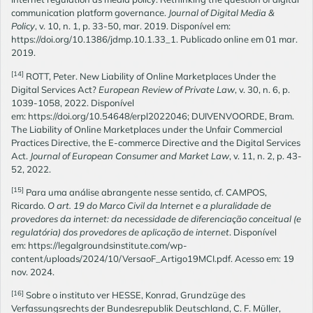
communication platform governance.
Journal of Digital Media &
Policy
, v. 10, n. 1, p. 33-50, mar. 2019. Disponível em:
https://doi.org/10.1386/jdmp.10.1.33_1. Publicado online em 01 mar.
2019.
[14]
ROTT, Peter. New Liability of Online Marketplaces Under the
Digital Services Act?
European Review of Private Law
, v. 30, n. 6, p.
1039-1058, 2022. Disponível
em:
https://doi.org/10.54648/erpl2022046
; DUIVENVOORDE, Bram.
The Liability of Online Marketplaces under the Unfair Commercial
Practices Directive, the E-commerce Directive and the Digital Services
Act.
Journal of European Consumer and Market Law
, v. 11, n. 2, p. 43-
52, 2022.
[15]
Para uma análise abrangente nesse sentido, cf. CAMPOS,
Ricardo.
O art. 19 do Marco Civil da Internet e a pluralidade de
provedores da internet: da necessidade de diferenciação conceitual (e
regulat
ó
ria) dos provedores de aplicaçã
o de internet
. Disponível
em:
https://legalgroundsinstitute.com/wp-
content/uploads/2024/10/VersaoF_Artigo19MCI.pdf
. Acesso em: 19
nov. 2024.
[16]
Sobre o instituto ver HESSE, Konrad, Grundzüge des
Verfassungsrechts der Bundesrepublik Deutschland, C. F. Müller,