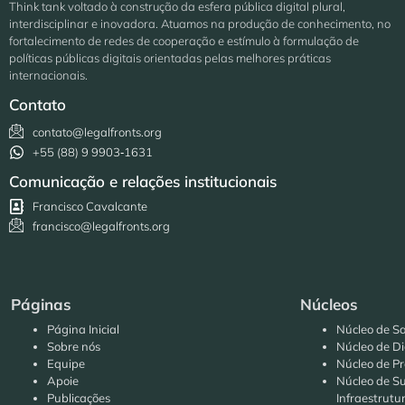
Think tank voltado à construção da esfera pública digital plural,
interdisciplinar e inovadora. Atuamos na produção de conhecimento, no
fortalecimento de redes de cooperação e estímulo à formulação de
políticas públicas digitais orientadas pelas melhores práticas
internacionais.
Contato
contato@legalfronts.org
+55 (88) 9 9903‑1631
Comunicação e relações institucionais
Francisco Cavalcante
francisco@legalfronts.org
Páginas
Núcleos
Página Inicial
Núcleo de Sa
Sobre nós
Núcleo de Di
Equipe
Núcleo de Pr
Apoie
Núcleo de Su
Publicações
Infraestrutu