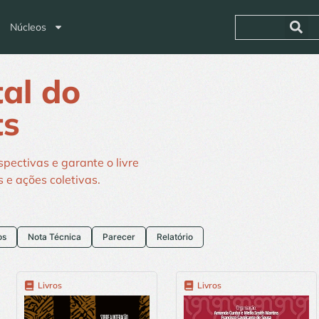
Núcleos
tal do
ts
spectivas e garante o livre
 e ações coletivas.
os
Nota Técnica
Parecer
Relatório
Livros
Livros