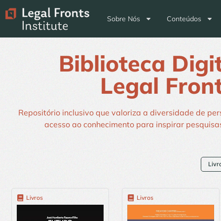
Sobre Nós
Conteúdos
Biblioteca Digi
Legal Fron
Repositório inclusivo que valoriza a diversidade de per
acesso ao conhecimento para inspirar pesquisas
Livr
Livros
Livros