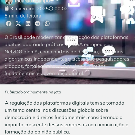
Ricardo Campos
3 fevereiro, 2025
00:02
5 min. de leitura
O Brasil pode modernizar a regulação das plataformas
digitais adotando práticas do DSA europeu e da
NetzDG alemã, como portais de denúncia, auditorias
algorítmicas independentes e acesso de pesquisadores
a dados, fortalecendo transparência, direitos
fundamentais e governança digital.
Publicado orginalmente no J
ota
A regulação das plataformas digitais tem se tornado
um tema central nas discussões globais sobre
democracia e direitos fundamentais, considerando o
impacto crescente dessas empresas na comunicação e
formação da opinião pública.