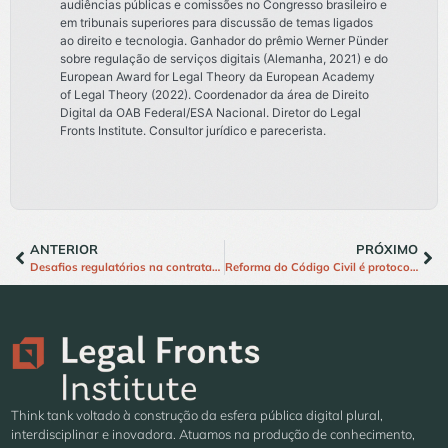
audiências públicas e comissões no Congresso brasileiro e
em tribunais superiores para discussão de temas ligados
ao direito e tecnologia. Ganhador do prêmio Werner Pünder
sobre regulação de serviços digitais (Alemanha, 2021) e do
European Award for Legal Theory da European Academy
of Legal Theory (2022). Coordenador da área de Direito
Digital da OAB Federal/ESA Nacional. Diretor do Legal
Fronts Institute. Consultor jurídico e parecerista.
ANTERIOR
PRÓXIMO
Desafios regulatórios na contratação de novas tecnologias no setor da educação pública
Reforma do Código Civil é protocolada no Senado; centro do Legal Fronts contribuiu para o livro de Direito Digital
Think tank voltado à construção da esfera pública digital plural,
interdisciplinar e inovadora. Atuamos na produção de conhecimento,