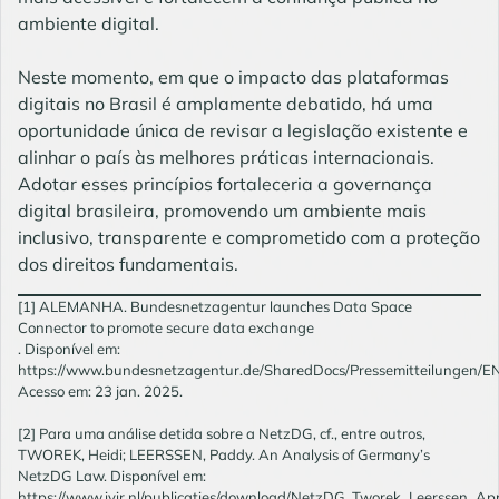
ambiente digital.
Neste momento, em que o impacto das plataformas
digitais no Brasil é amplamente debatido, há uma
oportunidade única de revisar a legislação existente e
alinhar o país às melhores práticas internacionais.
Adotar esses princípios fortaleceria a governança
digital brasileira, promovendo um ambiente mais
inclusivo, transparente e comprometido com a proteção
dos direitos fundamentais.
[1] ALEMANHA. Bundesnetzagentur launches Data Space
Connector to promote secure data exchange
. Disponível em:
https://www.bundesnetzagentur.de/SharedDocs/Pressemitteilungen/
Acesso em: 23 jan. 2025.
[2] Para uma análise detida sobre a NetzDG, cf., entre outros,
TWOREK, Heidi; LEERSSEN, Paddy. An Analysis of Germany’s
NetzDG Law. Disponível em:
https://www.ivir.nl/publicaties/download/NetzDG_Tworek_Leerssen_Apr